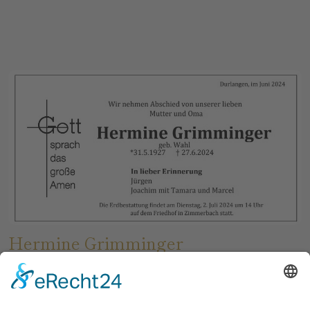
Hermine Grimminger
Durlangen