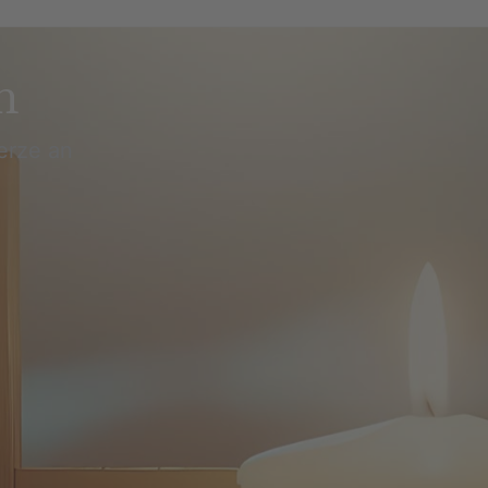
n
erze an