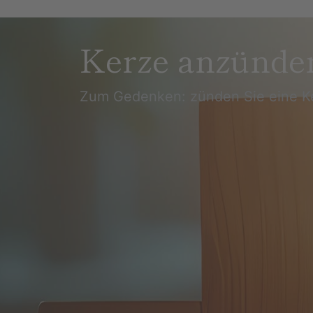
Kerze anzünde
Zum Gedenken: zünden Sie eine K