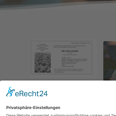
Ella Wiesenfarth
Lindach
Tea
Geboren: 14.10.1935