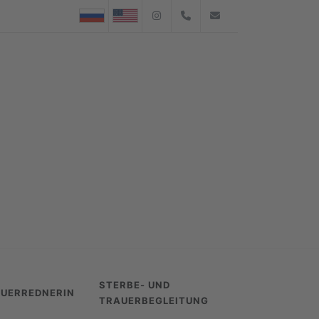
Instagram
07176-4544942
info@buecknerbes
STERBE- UND
UERREDNERIN
TRAUERBEGLEITUNG