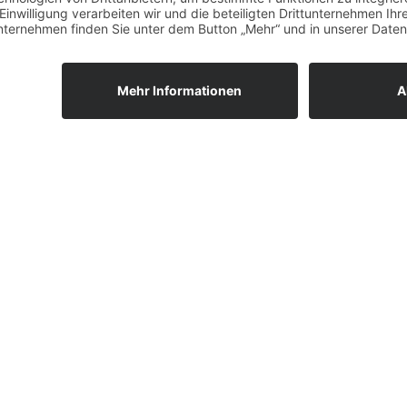
10.2025
12.10.2025
Es gibt Tage, da ist d
Traurigkeit so groß,
dass sie nicht in ein
Herz passt.