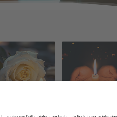
m VergissMeinNicht
Sabrina